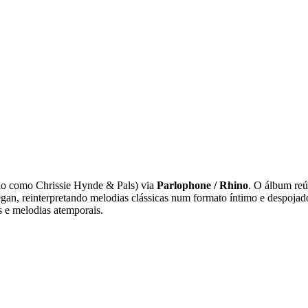
do como Chrissie Hynde & Pals) via
Parlophone / Rhino
. O álbum re
n, reinterpretando melodias clássicas num formato íntimo e despojad
s e melodias atemporais.