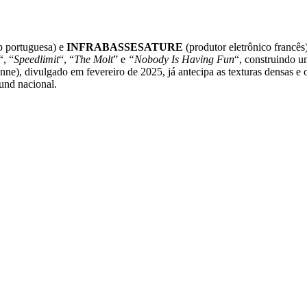
p portuguesa) e
INFRABASSESATURE
(produtor eletrônico francês
“, “
Speedlimit
“, “
The Molt
” e
“Nobody Is Having Fun
“, construindo u
ne), divulgado em fevereiro de 2025, já antecipa as texturas densas e o
und nacional.