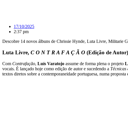
17/10/2025
2:37 pm
Descobre 14 novos álbuns de Chrissie Hynde, Luta Livre, Militarie 
Luta Livre,
C O N T R A F A Ç Ã O
(Edição de Autor
Com
Contrafação
,
Luís Varatojo
assume de forma plena o projeto
L
vocais. É lançado hoje como edição de autor e sucedendo a
Técnicas
textos diretos sobre a contemporaneidade portuguesa, numa proposta e