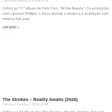
Francisco Pereira
05/08/2026
Crítica ao 11.º álbum de Pete Yorn, “All the Beauty”. Co-produzido
com Jackson Phillips, o disco aborda o tempo e a aceitação com
mestria folk-pop.
LER MAIS »
The Strokes – Reality Awaits (2026)
Francisco Pereira
29/07/2026
Crítica ao 7.º álbum dos The Strokes, “Reality Awaits”. Gravado