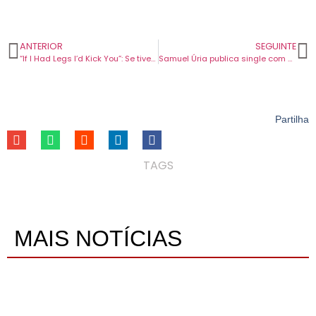
ANTERIOR
SEGUINTE
“If I Had Legs I’d Kick You”: Se tivesse pernas, provavelmente também fugia
Samuel Úria publica single com versão de “Kuchisabishii” ao vivo no Coliseu.
Partilha
TAGS
MAIS NOTÍCIAS