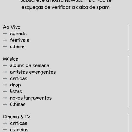
Subscreve a nossa NEWSLETTER. Não te
esqueças de verificar a caixa de spam.
Ao Vivo
agenda
festivais
últimas
Música
álbuns da semana
artistas emergentes
críticas
drop
listas
novos lançamentos
últimas
Cinema & TV
críticas
estreias