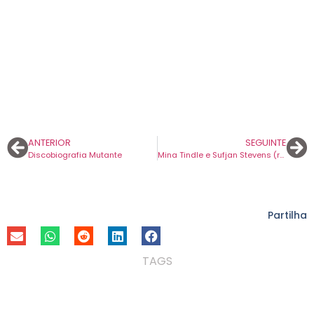
ANTERIOR
SEGUINTE
Discobiografia Mutante
Mina Tindle e Sufjan Stevens (re)encontram-se em “Heaven Thunder”, um dueto íntimo e comovente.
Partilha
TAGS