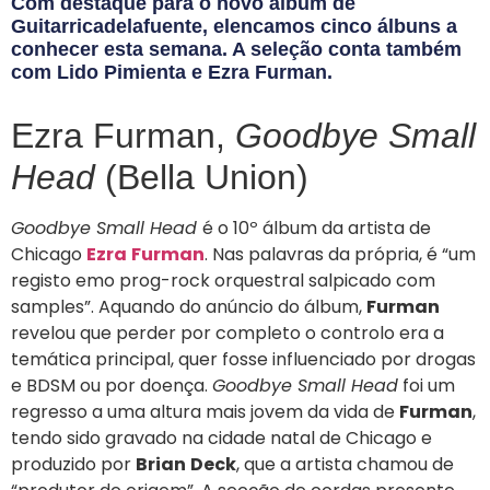
Com destaque para o novo álbum de
Guitarricadelafuente, elencamos cinco álbuns a
conhecer esta semana. A seleção conta também
com Lido Pimienta e Ezra Furman.
Ezra Furman,
Goodbye Small
Head
(Bella Union)
Goodbye Small Head
é o 10º álbum da artista de
Chicago
Ezra
Furman
. Nas palavras da própria, é “um
registo emo prog-rock orquestral salpicado com
samples”. Aquando do anúncio do álbum,
Furman
revelou que perder por completo o controlo era a
temática principal, quer fosse influenciado por drogas
e BDSM ou por doença.
Goodbye Small Head
foi um
regresso a uma altura mais jovem da vida de
Furman
,
tendo sido gravado na cidade natal de Chicago e
produzido por
Brian
Deck
, que a artista chamou de