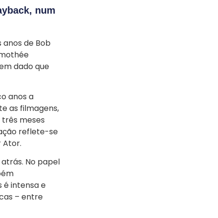
ayback, num
s anos de Bob
Timothée
tem dado que
co anos a
e as filmagens,
 três meses
ação reflete-se
 Ator.
atrás. No papel
mbém
 é intensa e
scas – entre