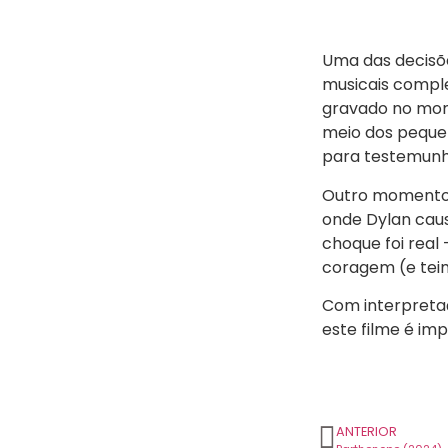
Uma das decisõ
musicais comple
gravado no mome
meio dos pequen
para testemunh
Outro momento p
onde Dylan caus
choque foi real
coragem (e teim
Com interpreta
este filme é imp
ANTERIOR