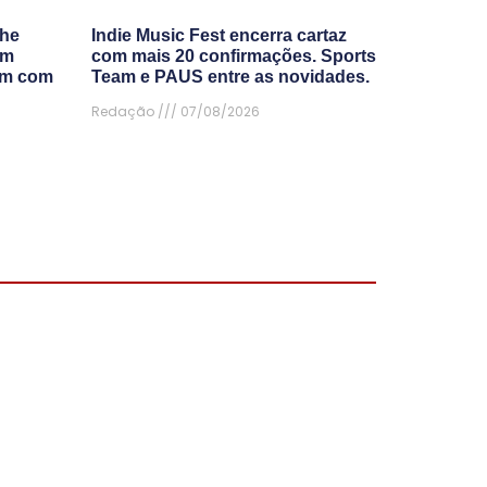
The
Indie Music Fest encerra cartaz
am
com mais 20 confirmações. Sports
am com
Team e PAUS entre as novidades.
Redação
07/08/2026