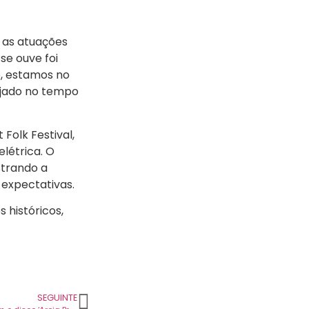
 as atuações
se ouve foi
e, estamos no
ajado no tempo
Folk Festival,
létrica. O
strando a
 expectativas.
históricos,
SEGUINTE