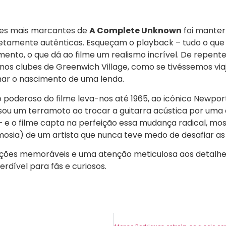
es mais marcantes de
A Complete Unknown
foi manter
tamente autênticas. Esqueçam o playback – tudo o que 
nto, o que dá ao filme um realismo incrível. De repent
os clubes de Greenwich Village, como se tivéssemos vi
ar o nascimento de uma lenda.
oderoso do filme leva-nos até 1965, ao icónico Newport 
ou um terramoto ao trocar a guitarra acústica por uma e
 – e o filme capta na perfeição essa mudança radical, mo
osia) de um artista que nunca teve medo de desafiar as
ções memoráveis e uma atenção meticulosa aos detalhes 
erdível para fãs e curiosos.