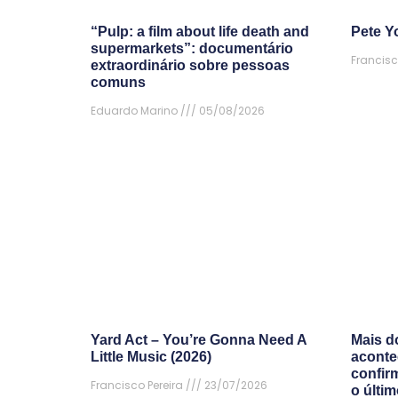
“Pulp: a film about life death and
Pete Yo
supermarkets”: documentário
Francisc
extraordinário sobre pessoas
comuns
Eduardo Marino
05/08/2026
Yard Act – You’re Gonna Need A
Mais d
Little Music (2026)
aconte
confir
Francisco Pereira
23/07/2026
o últi