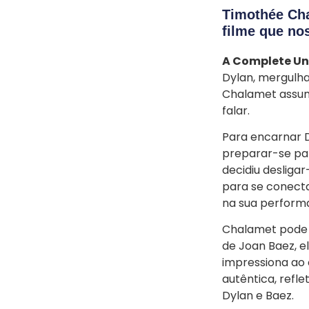
Timothée Ch
filme que nos
A Complete U
Dylan, mergulha
Chalamet assum
falar.
Para encarnar D
preparar-se par
decidiu deslig
para se conecta
na sua performa
Chalamet pode s
de Joan Baez, 
impressiona ao c
autêntica, refl
Dylan e Baez.