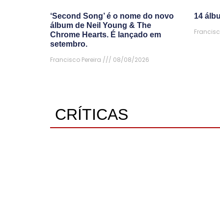
‘Second Song’ é o nome do novo
14 álb
álbum de Neil Young & The
Francisc
Chrome Hearts. É lançado em
setembro.
Francisco Pereira
08/08/2026
CRÍTICAS