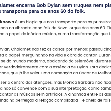
alamet encarna Bob Dylan sem truques nem pl
 transporta para os anos 60 do folk.
nknown
é um biopic que nos transporta para os primeiro
ndo na vibrante cena folk de Nova Iorque dos anos 60. 
e o papel do icónico músico, numa transformação que 
ylan, Chalamet não fez as coisas por menos: passou cin
a o papel, mergulhando na vida e obra do cantor. Durant
ar-se do mundo moderno, abdicando do telemóvel durante
r verdadeiramente com a essência de Dylan. Esta dedic
nce, que já lhe valeu uma nomeação ao Óscar de Melhor
er o centro das atenções, mas Monica Barbaro não fica 
ela não só convence com a sua interpretação, como ta
antar as músicas sem artifícios. A dinâmica entre os dois
etindo na perfeição a relação complicada – e cheia de faí