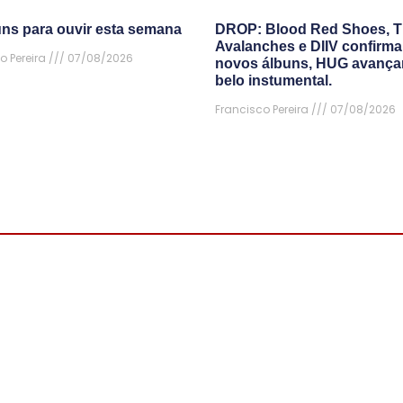
uns para ouvir esta semana
DROP: Blood Red Shoes, 
Avalanches e DIIV confirm
o Pereira
07/08/2026
novos álbuns, HUG avanç
belo instumental.
Francisco Pereira
07/08/2026