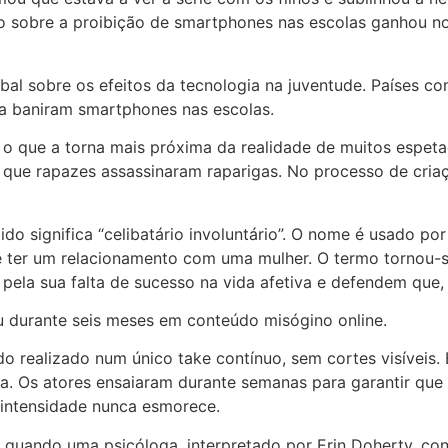
ão sobre a proibição de smartphones nas escolas ganhou n
al sobre os efeitos da tecnologia na juventude. Países co
ça baniram smartphones nas escolas.
 o que a torna mais próxima da realidade de muitos espet
 que rapazes assassinaram raparigas. No processo de criaç
uzido significa “celibatário involuntário”. O nome é usado 
de ter um relacionamento com uma mulher. O termo tornou-
pela sua falta de sucesso na vida afetiva e defendem que, 
 durante seis meses em conteúdo misógino online.
o realizado num único take contínuo, sem cortes visíveis. 
a. Os atores ensaiaram durante semanas para garantir que 
 intensidade nunca esmorece.
o, quando uma psicóloga, interpretado por Erin Doherty, co