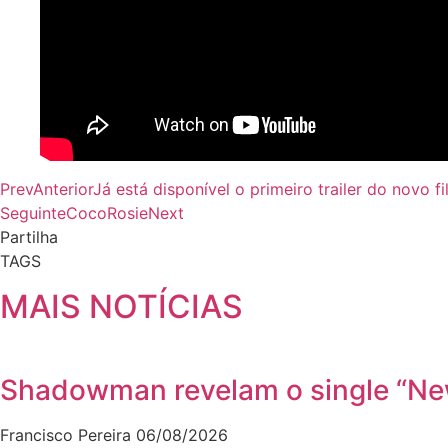
Prev
Anterior
Já está disponível o primeiro trailer do novo 
Seguinte
CocoRosie
Next
Partilha
TAGS
MAIS NOTÍCIAS
Shadowman revelam o single “New
Francisco Pereira
06/08/2026