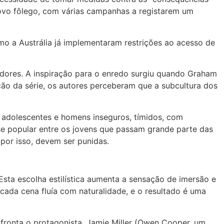
ovo fôlego, com várias campanhas a registarem um
mo a Austrália já implementaram restrições ao acesso de
adores. A inspiração para o enredo surgiu quando Graham
ão da série, os autores perceberam que a subcultura dos
por adolescentes e homens inseguros, tímidos, com
se popular entre os jovens que passam grande parte das
por isso, devem ser punidas.
Esta escolha estilística aumenta a sensação de imersão e
cada cena fluía com naturalidade, e o resultado é uma
nfronta o protagonista, Jamie Miller (Owen Cooper, um