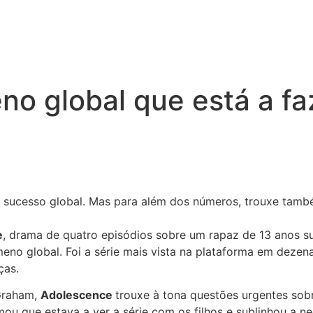
o global que está a faz
 sucesso global. Mas para além dos números, trouxe també
e
, drama de quatro episódios sobre um rapaz de 13 anos s
meno global. Foi a série mais vista na plataforma em deze
ças.
 Graham,
Adolescence
trouxe à tona questões urgentes sobr
irmou que estava a ver a série com os filhos e sublinhou a