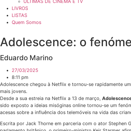
ÚLTIMAS DE CINEMA E TV
LIVROS
LISTAS
Quem Somos
Adolescence: o fenómen
Eduardo Marino
27/03/2025
8:11 pm
Adolescence chegou à Netflix e tornou-se rapidamente um
mais jovens.
Desde a sua estreia na Netflix a 13 de março,
Adolescenc
sido exposto a ideias misóginas online tornou-se um fenó
acesas sobre a influência dos telemóveis na vida das crian
Escrita por Jack Thorne em parceria com o ator Stephen
parlamento britânico, o primeiro-ministro Keir Starmer af