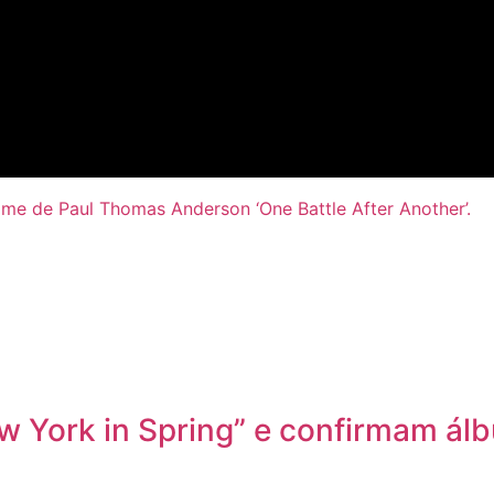
filme de Paul Thomas Anderson ‘One Battle After Another’.
 York in Spring” e confirmam ál