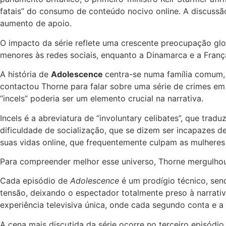
fatais” do consumo de conteúdo nocivo online. A discuss
aumento de apoio.
O impacto da série reflete uma crescente preocupação glob
menores às redes sociais, enquanto a Dinamarca e a Fran
A história de
Adolescence
centra-se numa família comum,
contactou Thorne para falar sobre uma série de crimes em
“incels” poderia ser um elemento crucial na narrativa.
Incels é a abreviatura de “involuntary celibates”, que trad
dificuldade de socialização, que se dizem ser incapazes 
suas vidas online, que frequentemente culpam as mulheres 
Para compreender melhor esse universo, Thorne mergulhou
Cada episódio de
Adolescence
é um prodígio técnico, send
tensão, deixando o espectador totalmente preso à narrativ
experiência televisiva única, onde cada segundo conta e a
A cena mais discutida da série ocorre no terceiro episódi