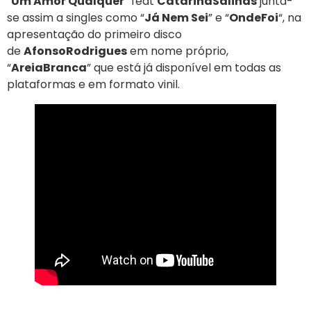
“
Um Amor Qualquer
” feat
Catarina
Salinas
junta-
se assim a singles como “
Já Nem Sei
” e “
Onde
Foi
“, na
apresentação do primeiro disco
de
Afonso
Rodrigues
em nome próprio,
“
Areia
Branca
” que está já disponível em todas as
plataformas e em formato vinil.