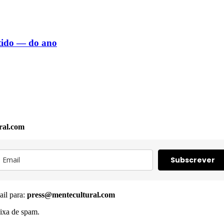
rtido — do ano
ral.com
Subscrever
ail para:
press@mentecultural.com
ixa de spam.