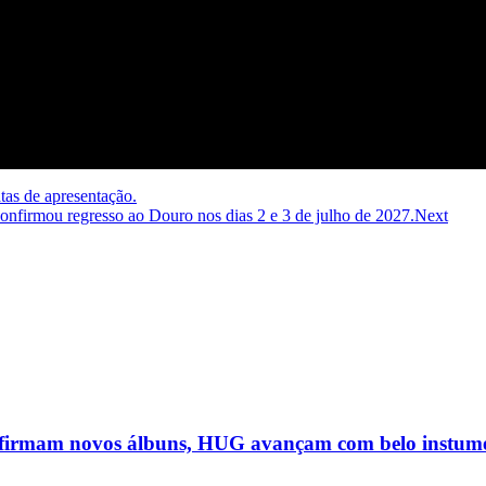
tas de apresentação.
onfirmou regresso ao Douro nos dias 2 e 3 de julho de 2027.
Next
firmam novos álbuns, HUG avançam com belo instume