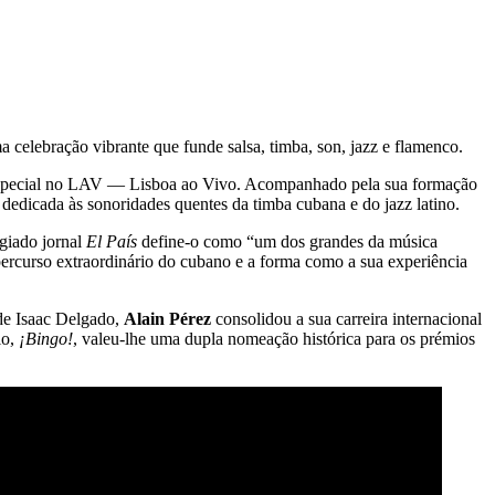
 celebração vibrante que funde salsa, timba, son, jazz e flamenco.
 especial no LAV — Lisboa ao Vivo. Acompanhado pela sua formação
e dedicada às sonoridades quentes da timba cubana e do jazz latino.
igiado jornal
El País
define-o como “um dos grandes da música
percurso extraordinário do cubano e a forma como a sua experiência
 de Isaac Delgado,
Alain Pérez
consolidou a sua carreira internacional
io,
¡Bingo!
, valeu-lhe uma dupla nomeação histórica para os prémios