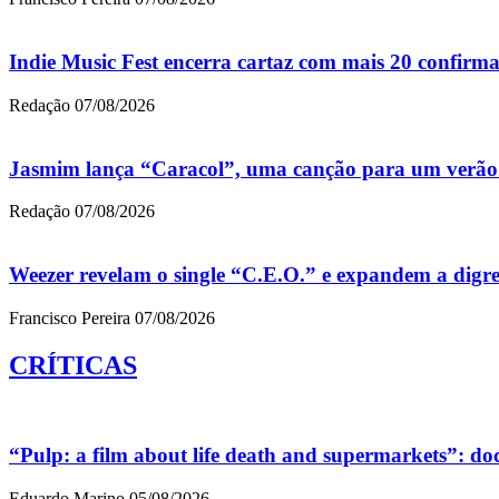
Indie Music Fest encerra cartaz com mais 20 confirm
Redação
07/08/2026
Jasmim lança “Caracol”, uma canção para um verão s
Redação
07/08/2026
Weezer revelam o single “C.E.O.” e expandem a digr
Francisco Pereira
07/08/2026
CRÍTICAS
“Pulp: a film about life death and supermarkets”: d
Eduardo Marino
05/08/2026