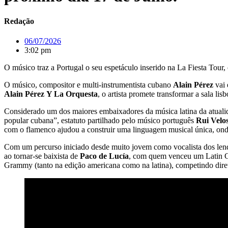
Redação
06/07/2026
3:02 pm
O músico traz a Portugal o seu espetáculo inserido na La Fiesta Tour,
O músico, compositor e multi-instrumentista cubano
Alain Pérez
vai
Alain Pérez
Y La Orquesta
, o artista promete transformar a sala li
Considerado um dos maiores embaixadores da música latina da atual
popular cubana”, estatuto partilhado pelo músico português
Rui Velo
com o flamenco ajudou a construir uma linguagem musical única, ond
Com um percurso iniciado desde muito jovem como vocalista dos len
ao tornar-se baixista de
Paco de Lucía
, com quem venceu um Latin 
Grammy (tanto na edição americana como na latina), competindo di