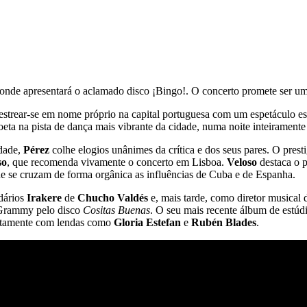
 onde apresentará o aclamado disco ¡Bingo!. O concerto promete ser uma
 estrear-se em nome próprio na capital portuguesa com um espetáculo
sboeta na pista de dança mais vibrante da cidade, numa noite inteirament
idade,
Pérez
colhe elogios unânimes da crítica e dos seus pares. O prest
so
, que recomenda vivamente o concerto em Lisboa.
Veloso
destaca o 
e se cruzam de forma orgânica as influências de Cuba e de Espanha.
dários
Irakere
de
Chucho Valdés
e, mais tarde, como diretor musical
Grammy pelo disco
Cositas Buenas
. O seu mais recente álbum de estúd
retamente com lendas como
Gloria Estefan
e
Rubén Blades
.