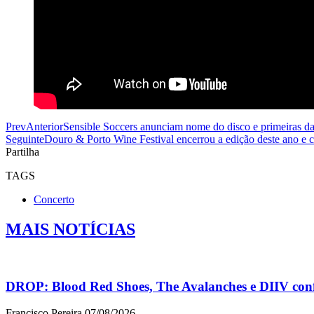
Prev
Anterior
Sensible Soccers anunciam nome do disco e primeiras da
Seguinte
Douro & Porto Wine Festival encerrou a edição deste ano e c
Partilha
TAGS
Concerto
MAIS NOTÍCIAS
DROP: Blood Red Shoes, The Avalanches e DIIV con
Francisco Pereira
07/08/2026