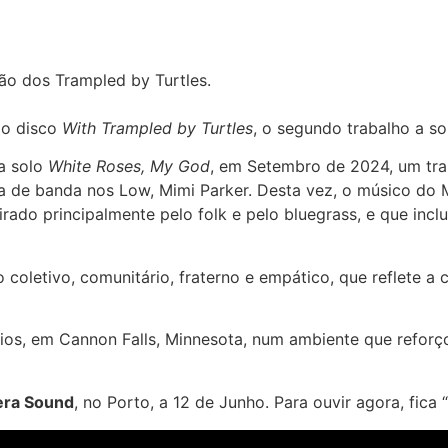
ão dos Trampled by Turtles.
 o disco
With Trampled by Turtles
, o segundo trabalho a s
a solo
White Roses, My God
, em Setembro de 2024, um tra
a de banda nos Low, Mimi Parker. Desta vez, o músico do 
rado principalmente pelo folk e pelo bluegrass, e que inc
oletivo, comunitário, fraterno e empático, que reflete a c
os, em Cannon Falls, Minnesota, num ambiente que reforço
vera Sound
, no Porto, a 12 de Junho. Para ouvir agora, fica “