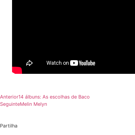
Anterior
14 álbuns: As escolhas de Baco
Seguinte
Melin Melyn
Partilha