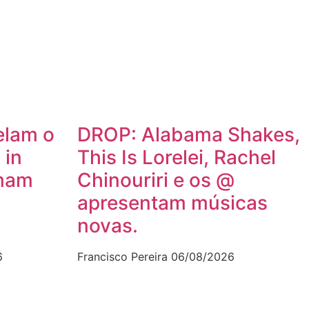
lam o
DROP: Alabama Shakes,
 in
This Is Lorelei, Rachel
rmam
Chinouriri e os @
apresentam músicas
novas.
6
Francisco Pereira
06/08/2026