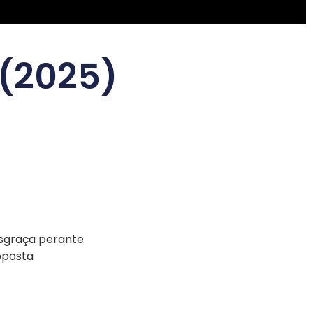
 (2025)
esgraça perante
oposta