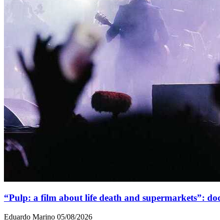
“Pulp: a film about life death and supermarkets”: d
Eduardo Marino
05/08/2026