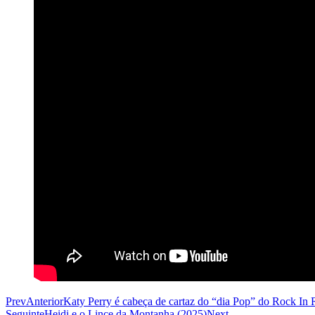
Prev
Anterior
Katy Perry é cabeça de cartaz do “dia Pop” do Rock In 
Seguinte
Heidi e o Lince da Montanha (2025)
Next