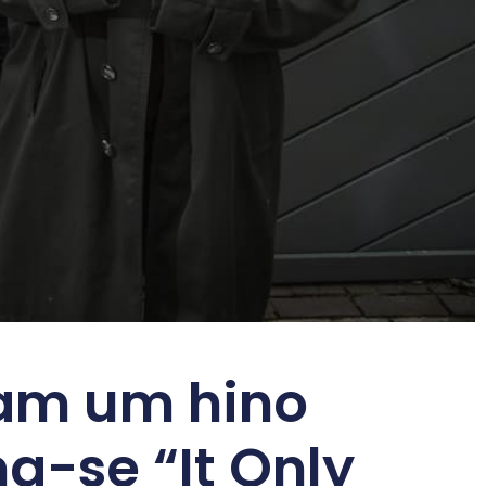
ram um hino
a-se “It Only