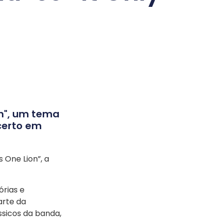
on", um tema
certo em
 One Lion”, a
órias e
arte da
ssicos da banda,