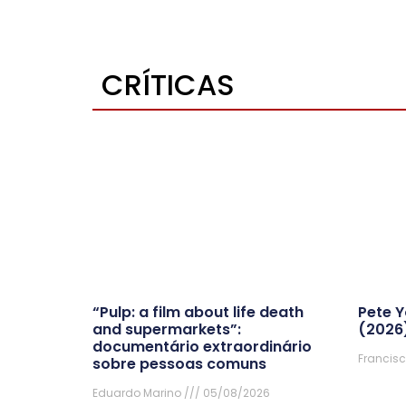
CRÍTICAS
“Pulp: a film about life death
Pete Y
and supermarkets”:
(2026
documentário extraordinário
Francisc
sobre pessoas comuns
Eduardo Marino
05/08/2026