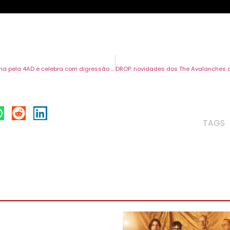
Julia Jacklin assina pela 4AD e celebra com digressão mundial. Concerto em Lisboa em março.
TAGS