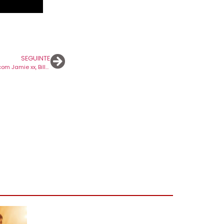
SEGUINTE
DROP: novidades dos The Avalanches com Jamie xx, Billy Idol com Alison Mosshart, Ibibio Sound Machine e Sublime.