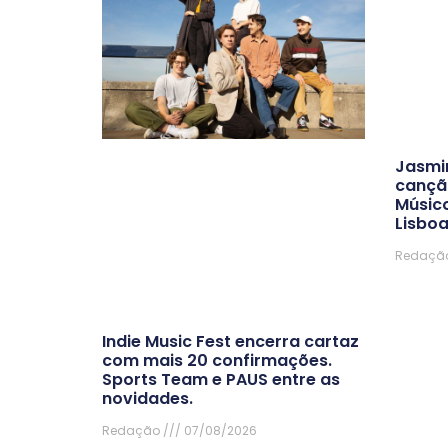
Jasmi
cançã
Músic
Lisboa
Redaçã
Indie Music Fest encerra cartaz
com mais 20 confirmações.
Sports Team e PAUS entre as
novidades.
Redação
07/08/2026