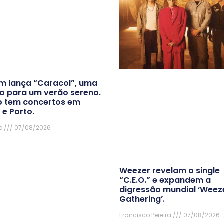
m lança “Caracol”, uma
o para um verão sereno.
o tem concertos em
 e Porto.
o
07/08/2026
Weezer revelam o single
“C.E.O.” e expandem a
digressão mundial ‘Weeze
Gathering’.
Francisco Pereira
07/08/2026