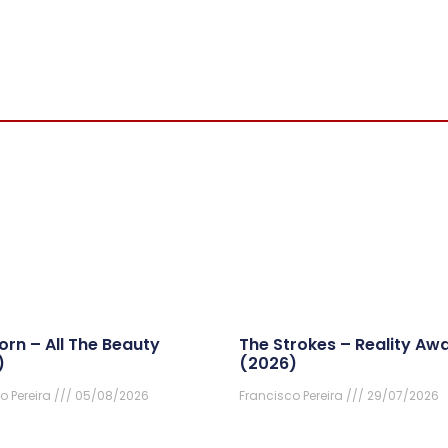
orn – All The Beauty
The Strokes – Reality Awa
)
(2026)
o Pereira
05/08/2026
Francisco Pereira
29/07/2026