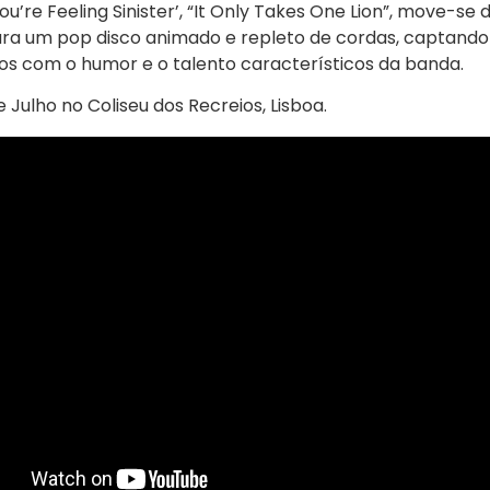
 You’re Feeling Sinister’, “It Only Takes One Lion”, move-se
ra um pop disco animado e repleto de cordas, captando
gos com o humor e o talento característicos da banda.
 Julho no Coliseu dos Recreios, Lisboa.