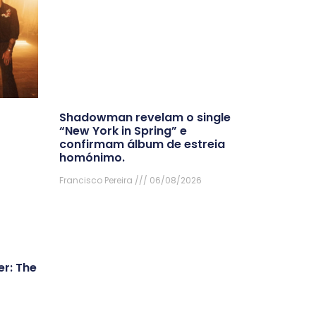
Shadowman revelam o single
“New York in Spring” e
confirmam álbum de estreia
homónimo.
Francisco Pereira
06/08/2026
r: The