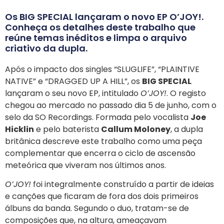
Os BIG SPECIAL lançaram o novo EP O’JOY!.
Conheça os detalhes deste trabalho que
reúne temas inéditos e limpa o arquivo
criativo da dupla.
Após o impacto dos singles “SLUGLIFE”, “PLAINTIVE
NATIVE” e “DRAGGED UP A HILL”, os
BIG SPECIAL
lançaram o seu novo EP, intitulado
O’JOY!
. O registo
chegou ao mercado no passado dia 5 de junho, com o
selo da SO Recordings. Formada pelo vocalista
Joe
Hicklin
e pelo baterista
Callum Moloney
, a dupla
britânica descreve este trabalho como uma peça
complementar que encerra o ciclo de ascensão
meteórica que viveram nos últimos anos.
O’JOY!
foi integralmente construído a partir de ideias
e canções que ficaram de fora dos dois primeiros
álbuns da banda. Segundo o duo, tratam-se de
composições que, na altura, ameaçavam