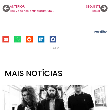
ANTERIOR
SEGUINTE
The Vaccines anunciaram um novo disco. Primeiro tema chama-se “Heartbreak Kid”.
Bakar
Partilha
TAGS
MAIS NOTÍCIAS