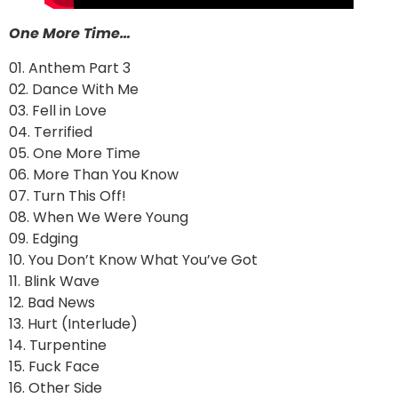
One More Time…
01. Anthem Part 3
02. Dance With Me
03. Fell in Love
04. Terrified
05. One More Time
06. More Than You Know
07. Turn This Off!
08. When We Were Young
09. Edging
10. You Don’t Know What You’ve Got
11. Blink Wave
12. Bad News
13. Hurt (Interlude)
14. Turpentine
15. Fuck Face
16. Other Side