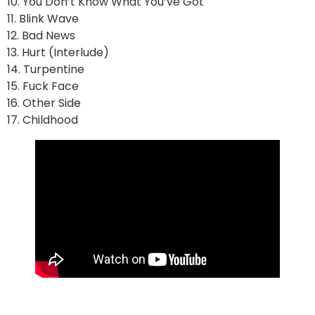
10. You Don’t Know What You’ve Got
11. Blink Wave
12. Bad News
13. Hurt (Interlude)
14. Turpentine
15. Fuck Face
16. Other Side
17. Childhood