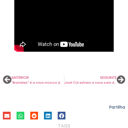
ANTERIOR
SEGUINTE
“Brambles” é a nova música dos Frank Carter & The Rattlesnakes.
José Cid estreia a nova sala de concertos de Lisboa, a Rock Station.
Partilha
TAGS