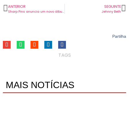
ANTERIOR
SEGUINTE
Sharp Pins anuncia um novo álbum e apresenta o primeiro tema “I Wanna Be Your Girl”.
Jehnny Beth
Partilha
TAGS
MAIS NOTÍCIAS