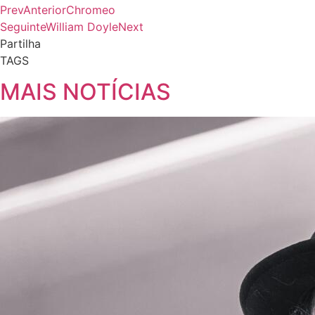
Prev
Anterior
Chromeo
Seguinte
William Doyle
Next
Partilha
TAGS
MAIS NOTÍCIAS