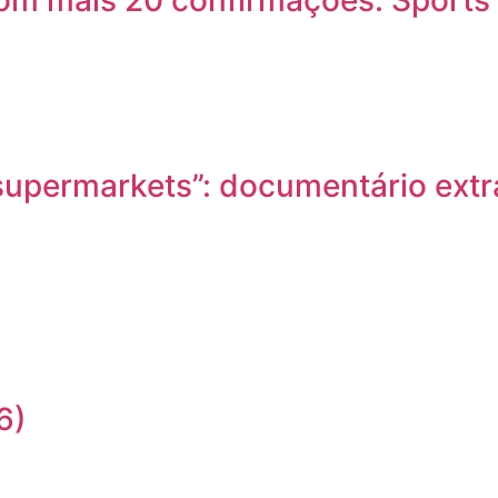
com mais 20 confirmações. Sports
nd supermarkets”: documentário ex
6)