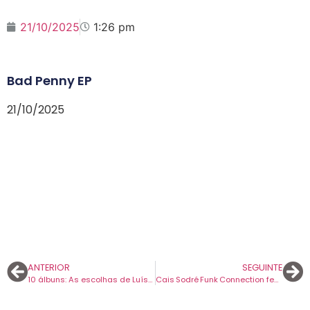
21/10/2025
1:26 pm
Bad Penny EP
21/10/2025
ANTERIOR
SEGUINTE
10 álbuns: As escolhas de Luís Varatojo
Cais Sodré Funk Connection festejam 15 anos de carreira e novo álbum com concerto amanhã em Lisboa.