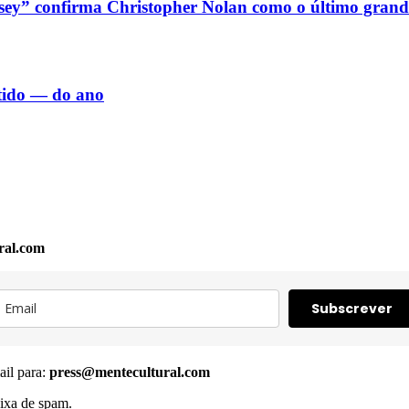
sey” confirma Christopher Nolan como o último grand
rtido — do ano
ral.com
Subscrever
ail para:
press@mentecultural.com
ixa de spam.