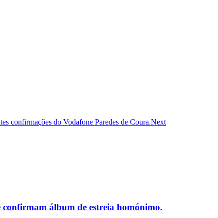
ntes confirmações do Vodafone Paredes de Coura.
Next
e confirmam álbum de estreia homónimo.