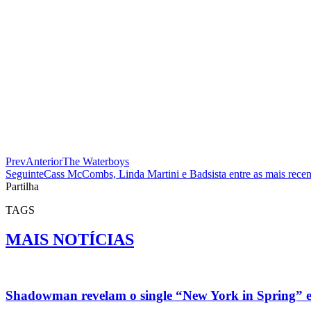
Prev
Anterior
The Waterboys
Seguinte
Cass McCombs, Linda Martini e Badsista entre as mais rece
Partilha
TAGS
MAIS NOTÍCIAS
Shadowman revelam o single “New York in Spring” 