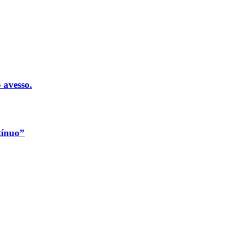
 avesso.
tínuo”