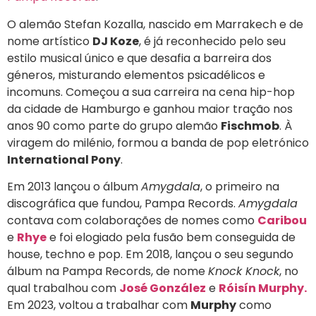
O alemão Stefan Kozalla, nascido em Marrakech e de
nome artístico
DJ Koze
, é já reconhecido pelo seu
estilo musical único e que desafia a barreira dos
géneros, misturando elementos psicadélicos e
incomuns. Começou a sua carreira na cena hip-hop
da cidade de Hamburgo e ganhou maior tração nos
anos 90 como parte do grupo alemão
Fischmob
. À
viragem do milénio, formou a banda de pop eletrónico
International Pony
.
Em 2013 lançou o álbum
Amygdala
, o primeiro na
discográfica que fundou, Pampa Records.
Amygdala
contava com colaborações de nomes como
Caribou
e
Rhye
e foi elogiado pela fusão bem conseguida de
house, techno e pop. Em 2018, lançou o seu segundo
álbum na Pampa Records, de nome
Knock Knock
, no
qual trabalhou com
José González
e
Róisín Murphy.
Em 2023, voltou a trabalhar com
Murphy
como