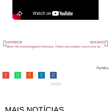
ANTERIOR
SEGUINTE
Blink-182 homenageiam Ramones em novo vídeo para “Dance With Me”.
Fidlar não sabem como virar as costas e continuar em nova canção.
Partilha
TAGS
MAIS NOTÍCIAS