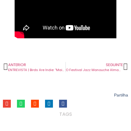
ANTERIOR
SEGUINTE
ENTREVISTA | Birds Are Indie: “Mais do que repetir, a ideia era entrar em diálogo com o disco anterior”.
O Festival Jazz Manouche Almada está em contagem decrescente para a sua 5ª edição. De 8 a 10 de maio.
Partilha
TAGS