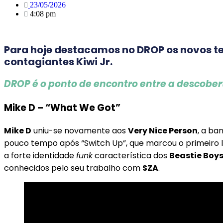
23/05/2026
4:08 pm
Para hoje destacamos no DROP os novos tem
contagiantes Kiwi Jr.
DROP é o ponto de encontro entre a descobert
Mike D – “What We Got”
Mike D
uniu-se novamente aos
Very Nice Person
, a ba
pouco tempo após “Switch Up”, que marcou o primeiro
a forte identidade
funk
característica dos
Beastie Boy
conhecidos pelo seu trabalho com
SZA
.