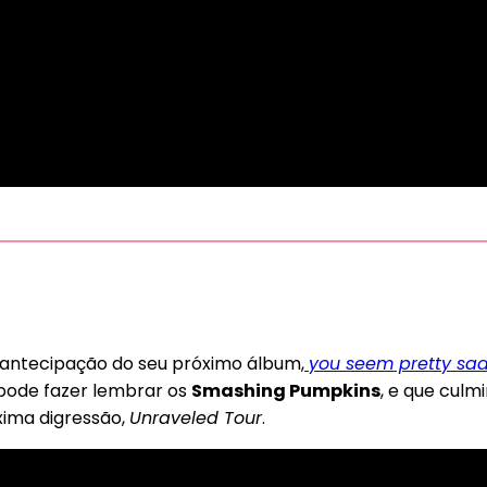
a antecipação do seu próximo álbum,
you seem pretty sad f
pode fazer lembrar os
Smashing Pumpkins
, e que culm
xima digressão,
Unraveled Tour
.