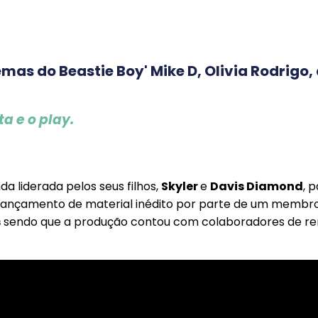
as do Beastie Boy' Mike D, Olivia Rodrigo
a e o play.
nda liderada pelos seus filhos,
Skyler
e
Davis Diamond
, 
 lançamento de material inédito por parte de um membr
s
sendo que a produção contou com colaboradores de 