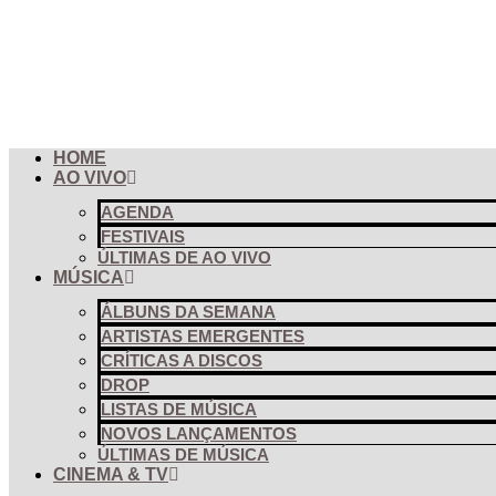
Pular
para
o
conteúdo
HOME
AO VIVO
AGENDA
FESTIVAIS
ÚLTIMAS DE AO VIVO
MÚSICA
ÁLBUNS DA SEMANA
ARTISTAS EMERGENTES
CRÍTICAS A DISCOS
DROP
LISTAS DE MÚSICA
NOVOS LANÇAMENTOS
ÚLTIMAS DE MÚSICA
CINEMA & TV