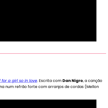
or a girl so in love
. Escrita com
Dan Nigro
, a canção
ina num refrão forte com arranjos de cordas (Mellon