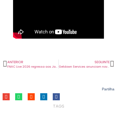
ANTERIOR
SEGUINTE
FNAC Live 2026 regressa aos Jardins da Torre de Belém. E continua gratuito.
Getdown Services anunciam novo álbum. Chama-se ‘Massive Champion’ e revelam primeiro single.
Partilha
TAGS