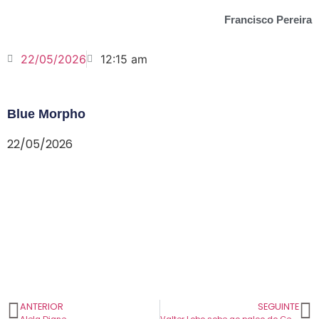
Francisco Pereira
22/05/2026
12:15 am
Blue Morpho
22/05/2026
ANTERIOR
SEGUINTE
Alela Diane
Valter Lobo sobe ao palco do Centro de Artes de Águeda para apresentar ‘Melancólico Dançante’.