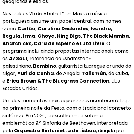
geografias e estilos.
Nos palcos 25 de Abril e 1.º de Maio, a música
portuguesa assume um papel central, com nomes
como
Carlão, Carolina Deslandes, Ivandro,
Regula, Irma, Ghoya, King Bigs, The Black Mamba,
Anarchicks, Cara de Espelho e Luta Livre
. O
programa inclui ainda propostas internacionais como
os
47 Soul
, referência do «shamstep»
palestiniano,
Bombino
, guitarrista tuaregue oriundo do
Níger,
Yuri da Cunha
, de Angola,
Talismán
, de Cuba,
e
Erica Brown & The Bluegrass Connection
, dos
Estados Unidos.
Um dos momentos mais aguardados acontecerá logo
na primeira noite da Festa, com o tradicional concerto
sinfónico. Em 2026, a escolha recai sobre a
emblemática 9.ª Sinfonia de Beethoven, interpretada
pela
Orquestra Sinfonietta de Lisboa
, dirigida por