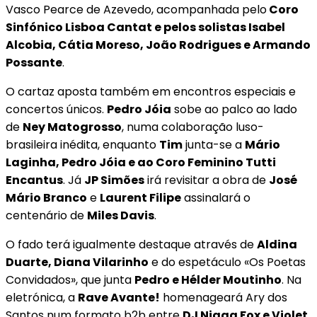
Vasco Pearce de Azevedo, acompanhada pelo
Coro
Sinfónico Lisboa Cantat e pelos solistas Isabel
Alcobia, Cátia Moreso, João Rodrigues e Armando
Possante
.
O cartaz aposta também em encontros especiais e
concertos únicos.
Pedro Jóia
sobe ao palco ao lado
de
Ney Matogrosso
, numa colaboração luso-
brasileira inédita, enquanto
Tim
junta-se a
Mário
Laginha, Pedro Jóia e ao Coro Feminino Tutti
Encantus
. Já
JP Simões
irá revisitar a obra de
José
Mário Branco
e
Laurent Filipe
assinalará o
centenário de
Miles Davis
.
O fado terá igualmente destaque através de
Aldina
Duarte, Diana Vilarinho
e do espetáculo «Os Poetas
Convidados», que junta
Pedro e Hélder Moutinho
. Na
eletrónica, a
Rave Avante!
homenageará Ary dos
Santos num formato b2b entre
DJ Nigga Fox e Violet
.