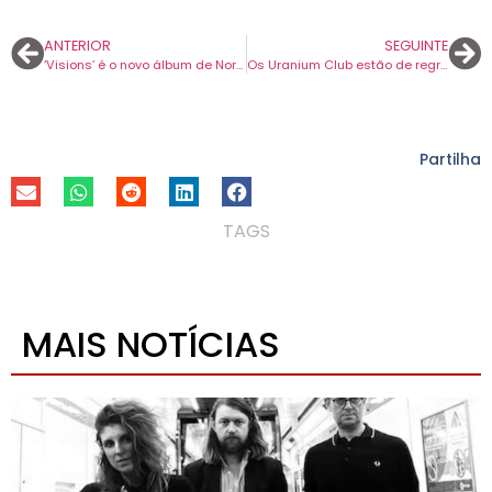
ANTERIOR
SEGUINTE
‘Visions’ é o novo álbum de Norah Jones. O nono disco da compositora chega em março.
Os Uranium Club estão de regresso com novo disco. Primeiro avanço chama-se “Small Grey Man”.
Partilha
TAGS
MAIS NOTÍCIAS