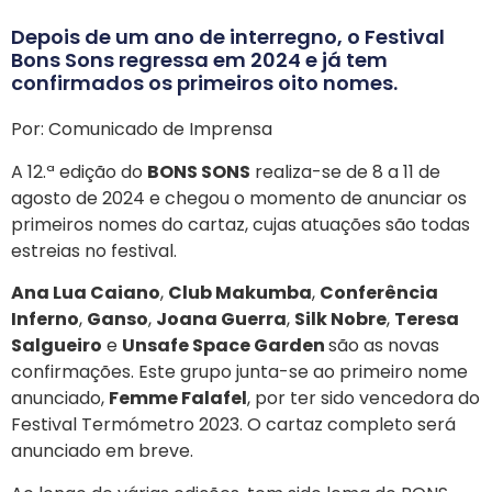
Depois de um ano de interregno, o Festival
Bons Sons regressa em 2024 e já tem
confirmados os primeiros oito nomes.
Por: Comunicado de Imprensa
A 12.ª edição do
BONS SONS
realiza-se de 8 a 11 de
agosto de 2024 e chegou o momento de anunciar os
primeiros nomes do cartaz, cujas atuações são todas
estreias no festival.
Ana Lua Caiano
,
Club Makumba
,
Conferência
Inferno
,
Ganso
,
Joana Guerra
,
Silk Nobre
,
Teresa
Salgueiro
e
Unsafe Space Garden
são as novas
confirmações. Este grupo junta-se ao primeiro nome
anunciado,
Femme Falafel
, por ter sido vencedora do
Festival Termómetro 2023. O cartaz completo será
anunciado em breve.