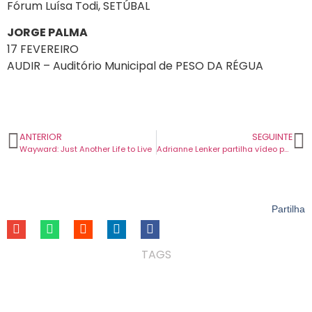
Fórum Luísa Todi, SETÚBAL
JORGE PALMA
17 FEVEREIRO
AUDIR – Auditório Municipal de PESO DA RÉGUA
ANTERIOR
SEGUINTE
Wayward: Just Another Life to Live
Adrianne Lenker partilha vídeo para o seu novo tema “Ruined”.
Partilha
TAGS