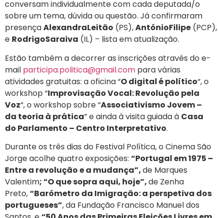
conversam individualmente com cada deputada/o
sobre um tema, dúvida ou questão. Já confirmaram
presença
Alexandra
Leitão
(PS),
António
Filipe
(PCP)
e
Rodrigo
Saraiva
(IL) – lista em atualização.
Estão também a decorrer as inscrições através do e-
mail
participa.politica@gmail.com
para várias
atividades gratuitas: a oficina “
O digital é político
“, o
workshop “
Improvisação Vocal: Revolução pela
Voz
“, o workshop sobre “
Associativismo Jovem –
da teoria à prática
” e ainda à visita guiada à
Casa
do Parlamento – Centro Interpretativo
.
Durante os três dias do Festival Política, o Cinema São
Jorge acolhe quatro exposições:
“Portugal em 1975 –
Entre a revolução e a mudança”,
de Marques
Valentim
; “O que sopra aqui, hoje”,
de Zenha
Preto,
“Barómetro da Imigração: a perspetiva dos
portugueses”
, da Fundação Francisco Manuel dos
Santos, e
“50 Anos das Primeiras Eleições Livres em