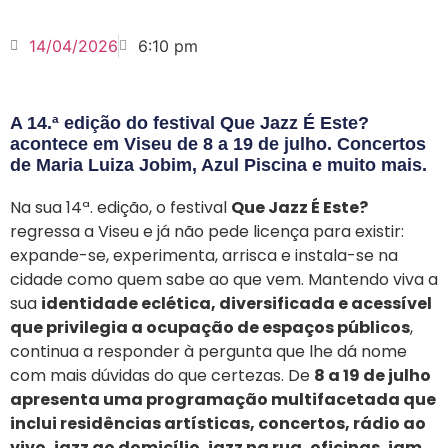
14/04/2026
6:10 pm
A 14.ª edição do festival Que Jazz É Este?
acontece em Viseu de 8 a 19 de julho. Concertos
de Maria Luiza Jobim, Azul Piscina e muito mais.
Na sua 14ª. edição, o festival
Que Jazz É Este?
regressa a Viseu e já não pede licença para existir:
expande-se, experimenta, arrisca e instala-se na
cidade como quem sabe ao que vem. Mantendo viva a
sua
identidade eclética, diversificada e acessível
que privilegia a ocupação de espaços públicos
,
continua a responder à pergunta que lhe dá nome
com mais dúvidas do que certezas. De
8 a 19 de julho
apresenta uma programação multifacetada que
inclui residências artísticas, concertos, rádio ao
vivo, jazz ao domicílio, jazz na rua, oficinas, jam