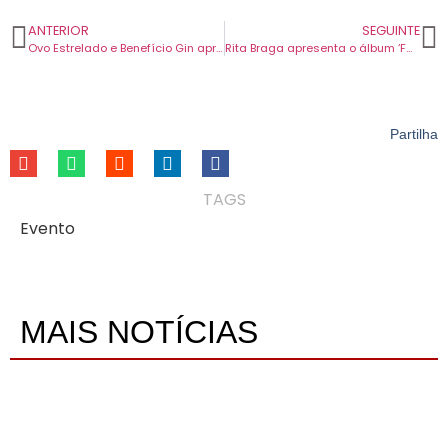
ANTERIOR
SEGUINTE
Ovo Estrelado e Benefício Gin apresentam o festival Benefício de Marvão.
Rita Braga apresenta o álbum ‘Fado Tropical’ e o videoclipe “Cinza em Pó”.
Partilha
TAGS
Evento
MAIS NOTÍCIAS