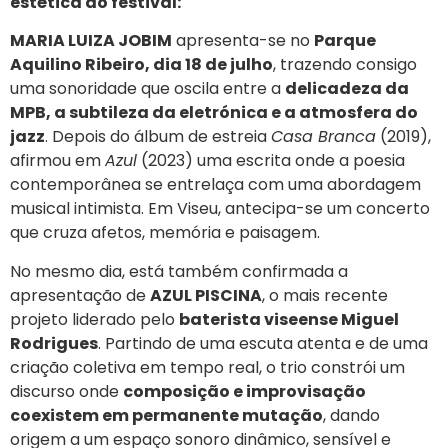
estética do festival:
MARIA LUIZA JOBIM
apresenta-se no
Parque
Aquilino Ribeiro, dia 18 de julho
, trazendo consigo
uma sonoridade que oscila entre a
delicadeza da
MPB, a subtileza da eletrónica e a atmosfera do
jazz
. Depois do álbum de estreia
Casa Branca
(2019),
afirmou em
Azul
(2023) uma escrita onde a poesia
contemporânea se entrelaça com uma abordagem
musical intimista. Em Viseu, antecipa-se um concerto
que cruza afetos, memória e paisagem.
No mesmo dia, está também confirmada a
apresentação de
AZUL PISCINA
, o mais recente
projeto liderado pelo
baterista viseense Miguel
Rodrigues
. Partindo de uma escuta atenta e de uma
criação coletiva em tempo real, o trio constrói um
discurso onde
composição e improvisação
coexistem em permanente mutação
, dando
origem a um espaço sonoro dinâmico, sensível e