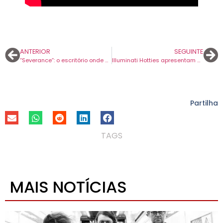
ANTERIOR
SEGUINTE
“Severance”: o escritório onde ninguém sabe o que faz (e é melhor assim)
Illuminati Hotties apresentam nova música em dueto com Stefan Babcock, dos Pup.
Partilha
TAGS
MAIS NOTÍCIAS