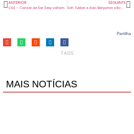
ANTERIOR
SEGUINTE
CSS – Cansei de Ser Sexy voltam ao ativo e agendaram dois concertos em Portugal.
Sofi Tukker e Alec Benjamin são as duas mais recentes confirmações para o NOS Alive.
Partilha
TAGS
MAIS NOTÍCIAS