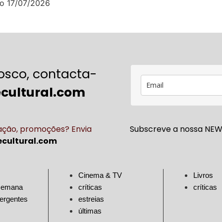
no
17/07/2026
osco, contacta-
cultural.com
cação, promoções? Envia
Subscreve a nossa NEWS
cultural.com
Cinema & TV
Livros
 semana
críticas
críticas
mergentes
estreias
últimas