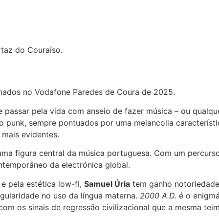
taz do Couraíso.
mados no Vodafone Paredes de Coura de 2025.
passar pela vida com anseio de fazer música – ou qualquer
do punk, sempre pontuados por uma melancolia característi
 mais evidentes.
o uma figura central da música portuguesa. Com um percurs
ntemporâneo da electrónica global.
e pela estética low-fi,
Samuel Úria
tem ganho notoriedade 
ingularidade no uso da língua materna.
2000 A.D.
é o enigmát
 com os sinais de regressão civilizacional que a mesma tei