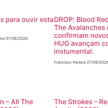
s para ouvir esta
DROP: Blood Red
The Avalanches 
confirmam novos
ira
07/08/2026
HUG avançam c
instumental.
Francisco Pereira
07/08/202
n – All The
The Strokes – Re