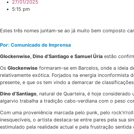
27/01/2025
5:15 pm
Estes três nomes juntam-se ao já muito bem composto car
Por: Comunicado de Imprensa
Glockenwise, Dino d’Santiago e Samuel Úria
estão confir
Os
Glockenwise
formaram-se em Barcelos, onde a ideia de 
relativamente exótica. Forjados na energia inconformista 
presente, e que os tem vindo a demarcar de classificações
Dino d’Santiago
, natural de Quarteira, é hoje considerad
algarvio trabalha a tradição cabo-verdiana com o peso co
Com uma proveniência marcada pelo punk, pelo rock’n’roll 
inesquecíveis, o artista destaca-se entre pares pela sua s
estimulado pela realidade actual e pela frustração sentida