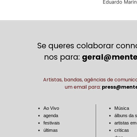
Eduardo Mari
Se queres colaborar conn
nos para:
geral@mente
Artistas, bandas, agências de comuni
um email para:
press@mente
Ao Vivo
Música
agenda
álbuns da
festivais
artistas e
últimas
críticas