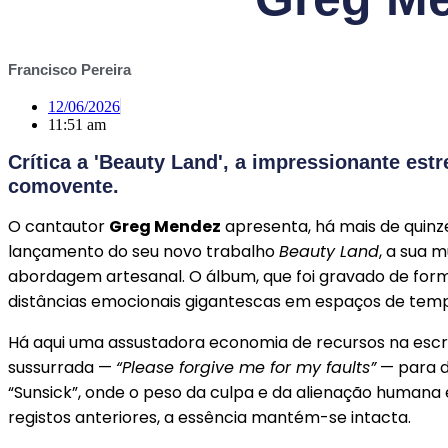
Francisco Pereira
12/06/2026
11:51 am
Crítica a 'Beauty Land', a impressionante e
comovente.
O cantautor
Greg Mendez
apresenta, há mais de quinz
lançamento do seu novo trabalho
Beauty Land
, a sua 
abordagem artesanal. O álbum, que foi gravado de forma
distâncias emocionais gigantescas em espaços de temp
Há aqui uma assustadora economia de recursos na escr
sussurrada —
“Please forgive me for my faults”
— para d
“Sunsick”, onde o peso da culpa e da alienação humana 
registos anteriores, a essência mantém-se intacta.