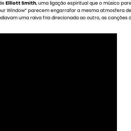
 de
Elliott Smith
, uma ligação espiritual que o músico p
t Your Window” parecem engarrafar a mesma atmosfera d
adiavam uma raiva fria direcionada ao outro, as canções 