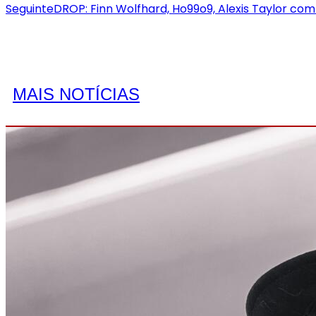
Seguinte
DROP: Finn Wolfhard, Ho99o9, Alexis Taylor co
MAIS NOTÍCIAS