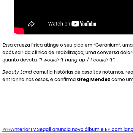
Essa crueza lírica atinge o seu pico em “Geranium”, um
após sair da clínica de reabilitação; uma conversa dol
quanto devota:
“I wouldn’t hang up / I couldn’t”
.
Beauty Land
camufla histórias de assaltos noturnos, re
entranha nos ossos, e confirma
Greg Mendez
como um 
Anterior
Ty Segall anuncia novo álbum e EP com la
Prev