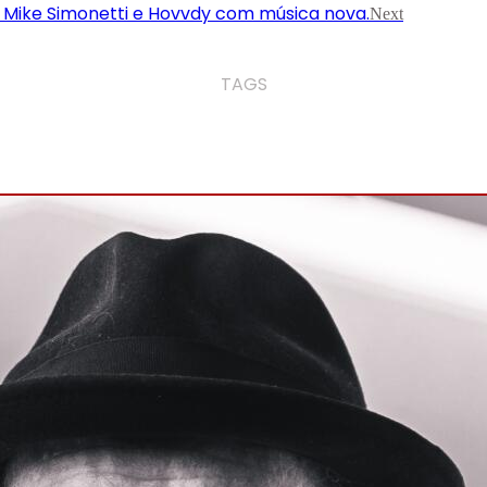
m Mike Simonetti e Hovvdy com música nova.
Next
TAGS