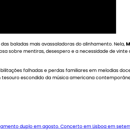
a das baladas mais avassaladoras do alinhamento. Nela,
M
orosa sobre mentiras, desespero e a necessidade de vint
abilitações falhadas e perdas familiares em melodias doce
tesouro escondido da música americana contemporâne
nçamento duplo em agosto. Concerto em Lisboa em sete