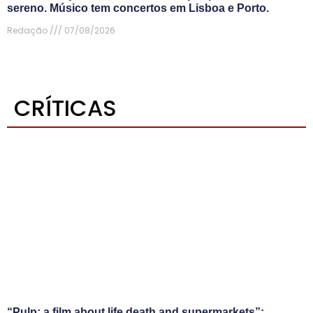
sereno. Músico tem concertos em Lisboa e Porto.
Redação
07/08/2026
CRÍTICAS
“Pulp: a film about life death and supermarkets”: