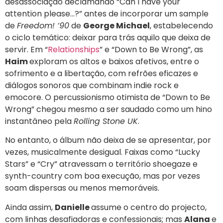
desassociação declamando “Can I have your
attention please…?” antes de incorporar um sample
de
Freedom! ’90
de
George Michael
, estabelecendo
o ciclo temático: deixar para trás aquilo que deixa de
servir. Em “
Relationships
” e “Down to Be Wrong”, as
Haim
exploram os altos e baixos afetivos, entre o
sofrimento e a libertação, com refrões eficazes e
diálogos sonoros que combinam indie rock e
emocore. O percussionismo otimista de “Down to Be
Wrong” chegou mesmo a ser saudado como um hino
instantâneo pela
Rolling Stone UK
.
No entanto, o álbum não deixa de se apresentar, por
vezes, musicalmente desigual. Faixas como “Lucky
Stars” e “Cry” atravessam o território shoegaze e
synth-country com boa execução, mas por vezes
soam dispersas ou menos memoráveis.
Ainda assim,
Danielle
assume o centro do projecto,
com linhas desafiadoras e confessionais; mas
Alana
e