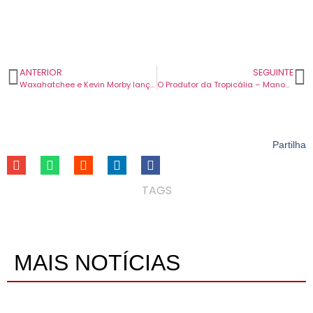
ANTERIOR
SEGUINTE
Waxahatchee e Kevin Morby lançam versão de “You Found Me” dos The Fray.
O Produtor da Tropicália – Manoel Barenbein e os álbuns de um movimento revolucionário
Partilha
TAGS
MAIS NOTÍCIAS