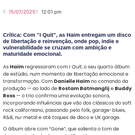
15/07/2025
12:01 pm
Crítica: Com "I Quit", as Haim entregam um disco
de libertação e reinvenção, onde pop, indie e
vulnerabilidade se cruzam com ambição e
maturidade emocional.
As
Haim
regressaram com
I Quit
, o seu quarto álbum
de estúdio, num momento de libertação emocional e
transformação. Com
Danielle Haim
no comando da
produção — ao lado de
Rostam Batmanglij
e
Buddy
Ross
— o trio confirma uma evolução sonora,
incorporando influências que vão dos clássicos do soft
rock californiano, passando pelo folk, garage-blues,
R&B, nu-metal e até toques de disco e UK garage.
O álbum abre com “Gone”, que salienta o tom de