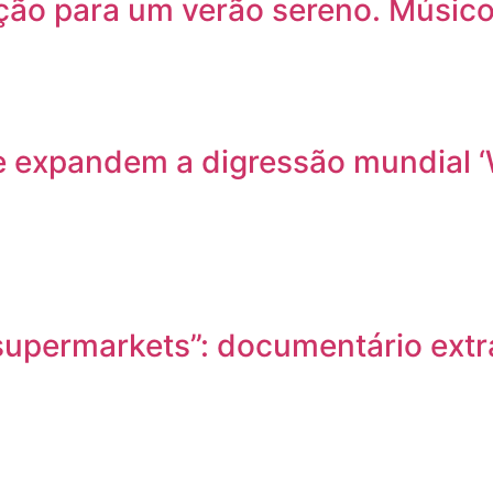
ção para um verão sereno. Músic
 e expandem a digressão mundial ‘
nd supermarkets”: documentário ex