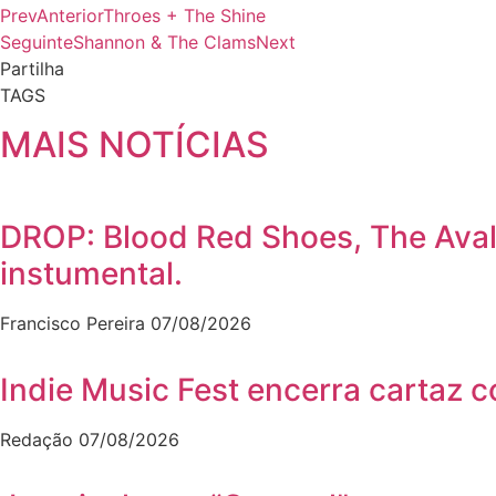
Prev
Anterior
Throes + The Shine
Seguinte
Shannon & The Clams
Next
Partilha
TAGS
MAIS NOTÍCIAS
DROP: Blood Red Shoes, The Ava
instumental.
Francisco Pereira
07/08/2026
Indie Music Fest encerra cartaz 
Redação
07/08/2026