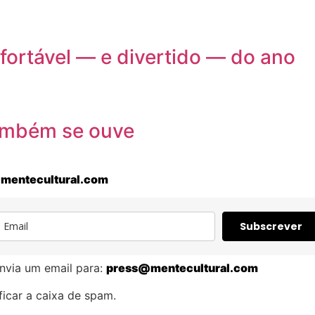
nfortável — e divertido — do ano
também se ouve
mentecultural.com
Subscrever
nvia um email para:
press@mentecultural.com
icar a caixa de spam.