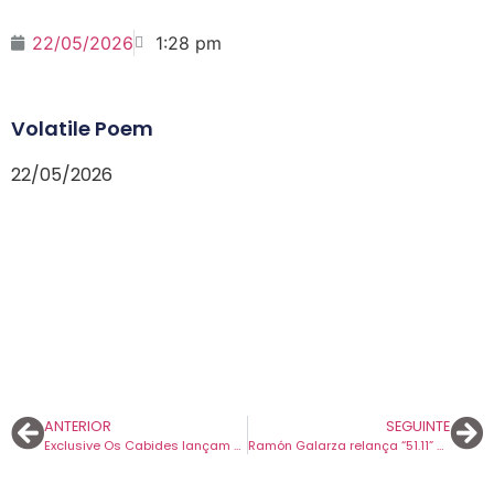
22/05/2026
1:28 pm
Volatile Poem
22/05/2026
ANTERIOR
SEGUINTE
Exclusive Os Cabides lançam o EP “Feliz e triste ao mesmo tempo”.
Ramón Galarza relança “51.11” em edição remasterizada e inaugura o universo “Herr G Projects”.