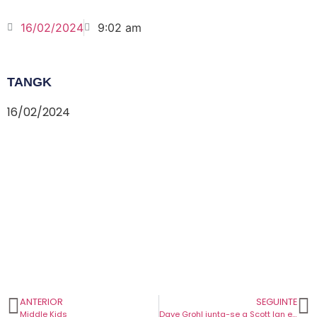
16/02/2024
9:02 am
TANGK
16/02/2024
ANTERIOR
SEGUINTE
Middle Kids
Dave Grohl junta-se a Scott Ian e Charlie Benante dos Anthrax para tributo aos Bad Brains.