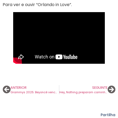
Para ver e ouvir “Orlando in Love”.
ANTERIOR
SEGUINTE
Grammys 2025: Beyoncé vence (finalmente) Álbum do Ano
Hey, Nothing preparam caminho para a grandeza. Dupla de Atlanta apresenta mais um tema.
Partilha