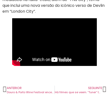
que inclui uma nova versão do icónico verso de Devlin
em “London City”.
ANTERIOR
SEGUINTE
Douro & Porto Wine Festival encerrou a edição deste ano e confirmou regresso ao Douro nos dias 2 e 3 de julho de 2027.
Há filmes que se veem. “Tuner” também se ouve