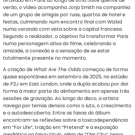
Gravado em Paris ao longo de uma noite quente de
verão, o vídeo acompanha Jorja Smith na companhia
de um grupo de amigas por ruas, quartos de hotel e
festas, culminando num encontro final com Wizkid
numa varanda com vista sobre a capital francesa.
Segundo o realizador, o objetivo foi transformar Paris
numa personagem ativa do filme, celebrando a
amizade, a conexão e a sensação de se estar
totalmente presente no momento.
A criação de
What Are The Odds
começou de forma
quase espontânea em setembro de 2025, no estúdio
de P2J em East London, onde a dupla acabou por dar
forma à maior parte do alinhamento em apenas três
sessões de gravação. Ao longo do disco, a artista
navega por temas densos como o luto, o crescimento
e a autodescoberta. Entre as faixas do álbum
encontram-se reflexões sobre a toxicodependência
em “For Life”, traição em “Pretend” e a exposição
mediática na faixa-título, além de “This City”, tema