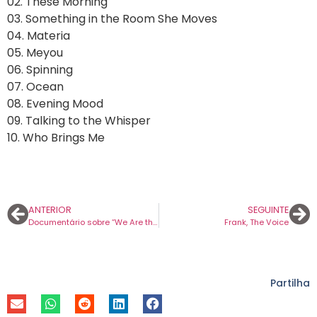
02. These Morning
03. Something in the Room She Moves
04. Materia
05. Meyou
06. Spinning
07. Ocean
08. Evening Mood
09. Talking to the Whisper
10. Who Brings Me
ANTERIOR
SEGUINTE
Documentário sobre “We Are the World” tem um novo trailer. A estreia na Netflix é no final deste mês.
Frank, The Voice
Partilha