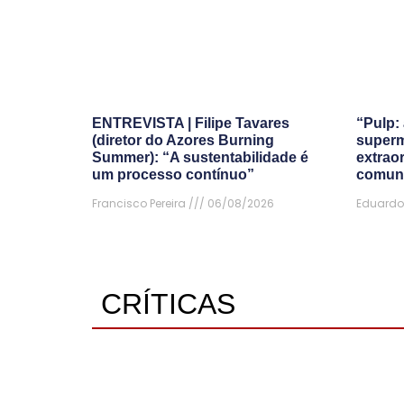
ENTREVISTA | Filipe Tavares
“Pulp: 
(diretor do Azores Burning
superm
Summer): “A sustentabilidade é
extrao
um processo contínuo”
comun
Francisco Pereira
06/08/2026
Eduardo
CRÍTICAS