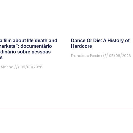
a film about life death and
Dance Or Die: A History of
arkets”: documentário
Hardcore
rdinário sobre pessoas
Francisco Pereira
05/08/2026
s
 Marino
05/08/2026