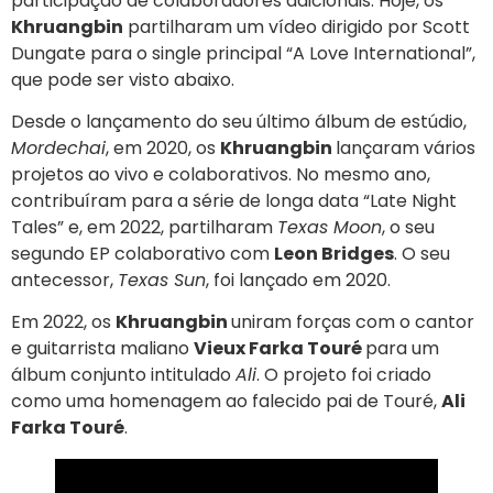
participação de colaboradores adicionais. Hoje, os
Khruangbin
partilharam um vídeo dirigido por Scott
Dungate para o single principal “A Love International”,
que pode ser visto abaixo.
Desde o lançamento do seu último álbum de estúdio,
Mordechai
, em 2020, os
Khruangbin
lançaram vários
projetos ao vivo e colaborativos. No mesmo ano,
contribuíram para a série de longa data “Late Night
Tales” e, em 2022, partilharam
Texas Moon
, o seu
segundo EP colaborativo com
Leon Bridges
. O seu
antecessor,
Texas Sun
, foi lançado em 2020.
Em 2022, os
Khruangbin
uniram forças com o cantor
e guitarrista maliano
Vieux Farka Touré
para um
álbum conjunto intitulado
Ali
. O projeto foi criado
como uma homenagem ao falecido pai de Touré,
Ali
Farka Touré
.