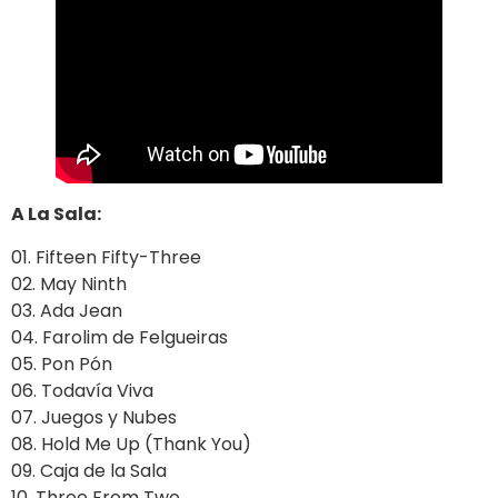
A La Sala:
01. Fifteen Fifty-Three
02. May Ninth
03. Ada Jean
04. Farolim de Felgueiras
05. Pon Pón
06. Todavía Viva
07. Juegos y Nubes
08. Hold Me Up (Thank You)
09. Caja de la Sala
10. Three From Two