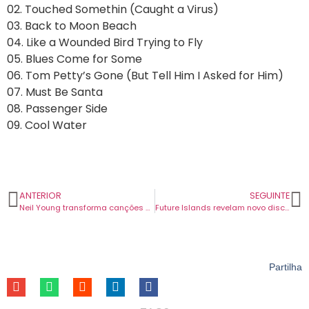
02. Touched Somethin (Caught a Virus)
03. Back to Moon Beach
04. Like a Wounded Bird Trying to Fly
05. Blues Come for Some
06. Tom Petty’s Gone (But Tell Him I Asked for Him)
07. Must Be Santa
08. Passenger Side
09. Cool Water
ANTERIOR
SEGUINTE
Neil Young transforma canções antigas em acústicas em novo álbum ‘Before and After’.
Future Islands revelam novo disco e partilham canção “The Tower”.
Partilha