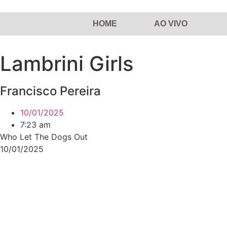
Pular
para
HOME
AO VIVO
o
conteúdo
Lambrini Girls
Francisco Pereira
10/01/2025
7:23 am
Who Let The Dogs Out
10/01/2025