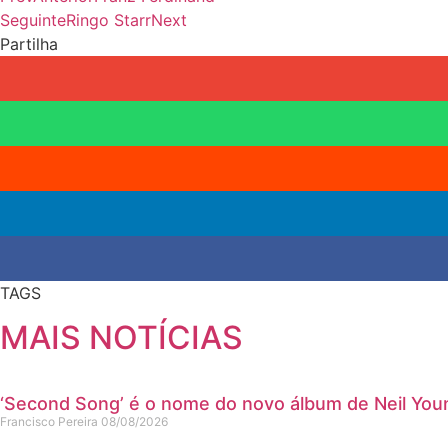
Seguinte
Ringo Starr
Next
Partilha
TAGS
MAIS NOTÍCIAS
‘Second Song’ é o nome do novo álbum de Neil Yo
Francisco Pereira
08/08/2026